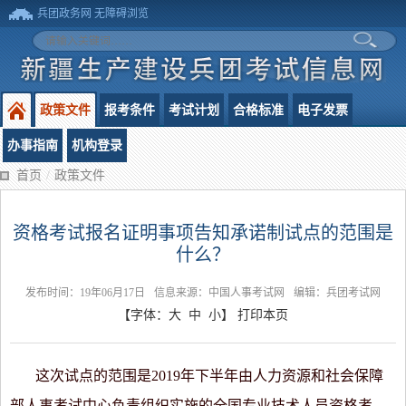
兵团政务网
无障碍浏览
政策文件
报考条件
考试计划
合格标准
电子发票
办事指南
机构登录
首页
/
政策文件
资格考试报名证明事项告知承诺制试点的范围是
什么？
发布时间：19年06月17日
信息来源：中国人事考试网
编辑：兵团考试网
【字体：
大
中
小
】
打印本页
这次试点的范围是
2019年下半年由人力资源和社会保障
部人事考试中心负责组织实施的全国专业技术人员资格考