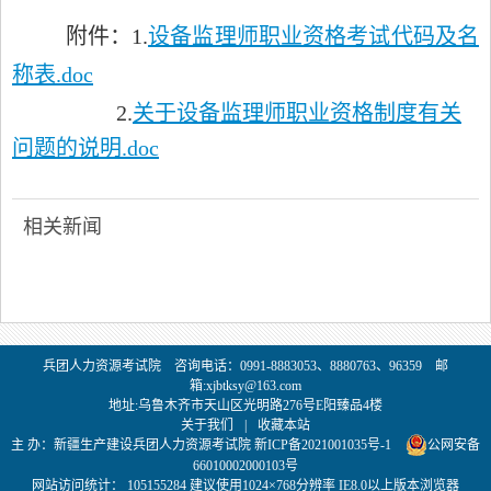
附件：1.
设备监理师职业资格考试代码及名
称表.doc
2.
关于设备监理师职业资格制度有关
问题的说明.doc
相关新闻
兵团人力资源考试院 咨询电话：0991-8883053、8880763、96359 邮
箱:xjbtksy@163.com
地址:乌鲁木齐市天山区光明路276号E阳臻品4楼
关于我们
|
收藏本站
主 办：新疆生产建设兵团人力资源考试院 新ICP备2021001035号-1
公网安备
66010002000103号
网站访问统计：
105155284 建议使用1024×768分辨率 IE8.0以上版本浏览器