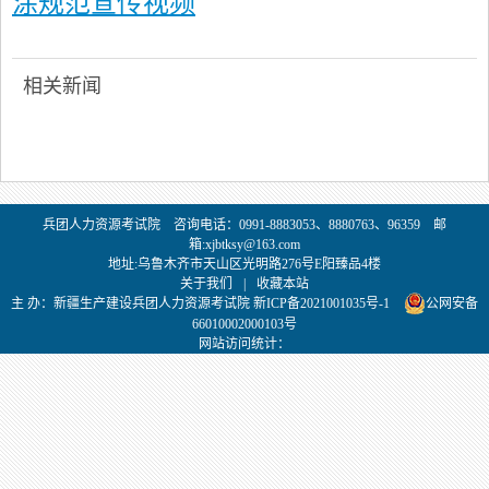
涂规范宣传视频
相关新闻
兵团人力资源考试院 咨询电话：0991-8883053、8880763、96359 邮
箱:xjbtksy@163.com
地址:乌鲁木齐市天山区光明路276号E阳臻品4楼
关于我们
|
收藏本站
主 办：新疆生产建设兵团人力资源考试院 新ICP备2021001035号-1
公网安备
66010002000103号
网站访问统计：