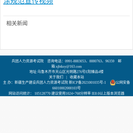
涂规范宣传视频
相关新闻
兵团人力资源考试院 咨询电话：0991-8883053、8880763、96359 邮
箱:xjbtksy@163.com
地址:乌鲁木齐市天山区光明路276号E阳臻品4楼
关于我们
|
收藏本站
主 办：新疆生产建设兵团人力资源考试院 新ICP备2021001035号-1
公网安备
66010002000103号
网站访问统计：
105128770 建议使用1024×768分辨率 IE8.0以上版本浏览器