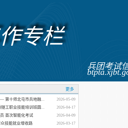
作专栏
兵团考试
btpta.xjbt.
更多
 第十师北屯市兵地融...
2026-05-09
隧工职业技能培训班圆...
2026-04-17
员 首次智能化考试
2026-04-09
群众技能就业增收路
2026-03-17