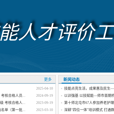
能人才评价工
更多
新闻动态
2025-04-10
技能点亮生活，成果惠及民生——
考核合格人员...
2024-09-19
以训强基 以技赋能—师市首期桥
 考核合格人...
2023-09-19
第十师北屯市67人参加养老护理
名单（第一批...
2023-03-10
深耕“四位一体”培训模式 打通