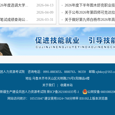
6年度选调大学...
2026-04-13
2026年度下半年图木舒克职业技
2026-04-09
关于公布2026年第四师可克达拉
笔试成绩查询公...
2026-03-31
关于做好第九师白杨市2026年高校
团人力资源考试院 咨询电话：0991-8883053、8880763、96359 邮箱:xjbtksy@163.c
地址:乌鲁木齐市天山区光明路276号E阳臻品4楼
关于我们
|
收藏本站
新疆生产建设兵团人力资源考试院 新ICP备2021001035号-1
公网安备 660100020
网站访问统计：
105155047 建议使用1024×768分辨率 IE8.0以上版本浏览器